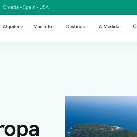
Croatia - Spain - USA
Alquiler
Más Info
Destinos
A Medida
C
ropa