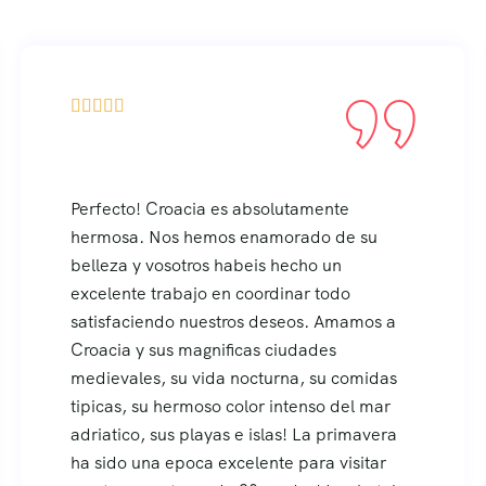





a es absolutamente
Hemos tenido una e
mos enamorado de su
en Croacia, y el re
s habeis hecho un
de ello ha sido nues
 en coordinar todo
y explicaciones, ami
estros deseos. Amamos a
totalmente dedicad
nificas ciudades
agrado quisiera ser
ida nocturna, su comidas
para recomendaros 
so color intenso del mar
que quiera visitar v
yas e islas! La primavera
encantadora!
 excelente para visitar