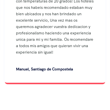
 de 20 grados! Los hoteles
Victoria, Mexico DF
recomendado estaban muy
nos han brindado un
o, Una vez mas os
er vuestra dedicacion y
haciendo una experiencia
mi familia. Os recomendare
s que quieran vivir una
ual!
 de Compostela